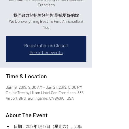
Francisco
我們致力於把美好的妳,變成更好的妳
We Do Everything Best To Find An Excellent
You
Registration is Closed
See other events
Time & Location
Jan 19, 2019, 9:00 AM – Jan 21, 2019, 5:00 PM
DoubleTree by Hilton Hotel San Francisco, 835
Airport Blvd, Burlingame, CA 94010, USA
About The Event
日期：2019年1月19日（星期六）、20日