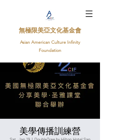
​無極限美亞文化基金會
Asian American Culture Infinity
Foundation
美學傳播訓練營
Sat, Jan 19
  |  
DoubleTree by Hilton Hotel San